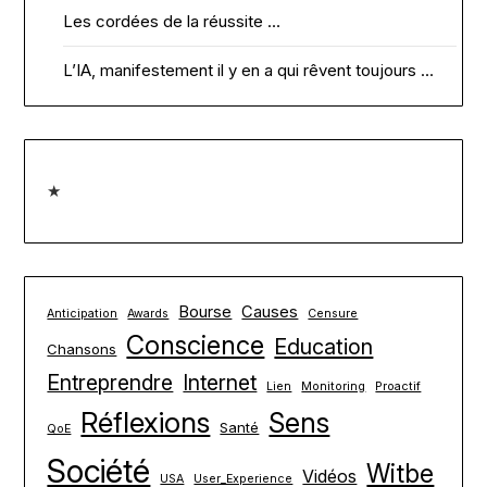
Les cordées de la réussite …
L’IA, manifestement il y en a qui rêvent toujours …
★
Bourse
Causes
Anticipation
Awards
Censure
Conscience
Education
Chansons
Entreprendre
Internet
Lien
Monitoring
Proactif
Réflexions
Sens
Santé
QoE
Société
Witbe
Vidéos
USA
User_Experience