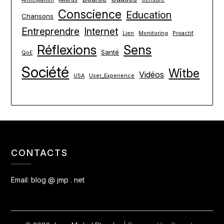
Conscience
Education
Chansons
Entreprendre
Internet
Lien
Monitoring
Proactif
Réflexions
Sens
Santé
QoE
Société
Witbe
Vidéos
USA
User_Experience
CONTACTS
Email:
blog @ jmp . net