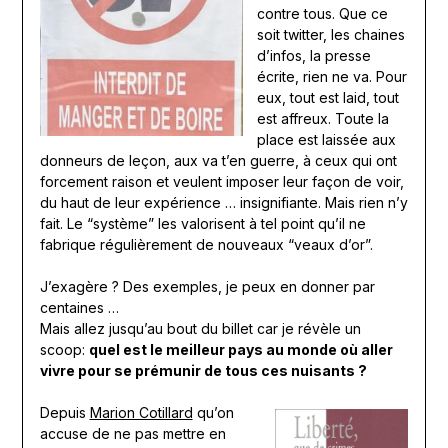
contre tous. Que ce
soit twitter, les chaines
d’infos, la presse
écrite, rien ne va. Pour
eux, tout est laid, tout
est affreux. Toute la
place est laissée aux
donneurs de leçon, aux va t’en guerre, à ceux qui ont
forcement raison et veulent imposer leur façon de voir,
du haut de leur expérience … insignifiante. Mais rien n’y
fait. Le “système” les valorisent à tel point qu’il ne
fabrique régulièrement de nouveaux “veaux d’or”.
J’exagère ? Des exemples, je peux en donner par
centaines …
Mais allez jusqu’au bout du billet car je révèle un
scoop:
quel est le meilleur pays au monde où aller
vivre pour se prémunir de tous ces nuisants ?
Depuis
Marion Cotillard
qu’on
accuse de ne pas mettre en