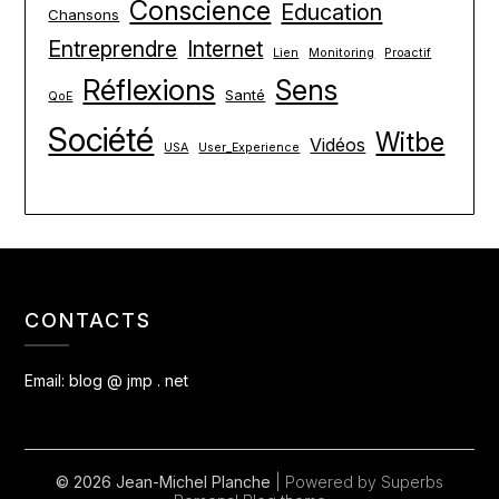
Conscience
Education
Chansons
Entreprendre
Internet
Lien
Monitoring
Proactif
Réflexions
Sens
Santé
QoE
Société
Witbe
Vidéos
USA
User_Experience
CONTACTS
Email:
blog @ jmp . net
© 2026 Jean-Michel Planche
| Powered by Superbs