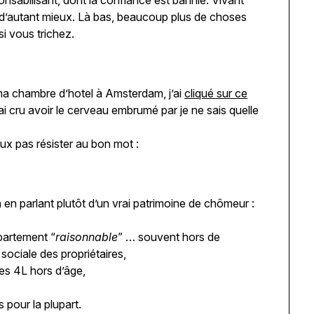
abilisant, dont la confiance est bannie. Vivant
r d’autant mieux. Là bas, beaucoup plus de choses
si vous trichez.
 ma chambre d’hotel à Amsterdam, j’ai
cliqué sur ce
’ai cru avoir le cerveau embrumé par je ne sais quelle
eux pas résister au bon mot :
ch en parlant plutôt d’un vrai patrimoine de chômeur :
partement “
raisonnable
” … souvent hors de
sociale des propriétaires,
les 4L hors d’âge,
 pour la plupart.