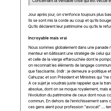
Concernant la véritable crise qui est vécue e
Jour après jour, on s’enfonce toujours plus ba
Ils se sont mis la corde au coup et qu’ils boug
Qu’ils déclarent leur patrimoine ou qu’ils le refus
Incroyable mais vrai
Nous sommes globalement dans une panade noi
menteur en bâtissant une stratégie de celui qu
et celle de la vierge effarouchée dont le pomp
on reconnait les éléments de langage commun, a
que fascisante. (ndlr : je demeure a-politique e
Cahuzac et son Président et Ministres qui “ne 
A ce sujet je voudrais juste rappeler que la t
absolue, dont on se moque royalement, mais en v
l’évolution du patrimoine de ceux dont nous con
commun. En dehors de l’enrichissement sans c
ces gens aient pour profession “avocat” … terme