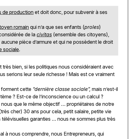
 de production
et doit donc, pour subvenir à ses
itoyen romain
qui n’a que ses enfants (
proles
)
 considérée de la
civitas
(ensemble des citoyens),
 aucune pièce d’armure et qui ne possèdent le droit
e sociale
.
t très bien, si les politiques nous considéraient avec
s serions leur seule richesse ! Mais est ce vraiment
s forment cette
“dernière classe sociale”,
mais n’est-il
tème ? Est-ce de l’inconscience ou un calcul ?
ur nous que le même objectif … propriétaires de notre
ès cher) 30 ans pour cela, petit salaire, petite vie
ées télévisuelles garanties … nous ne sommes plus très
mal à nous comprendre, nous Entrepreneurs, qui