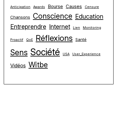
Bourse
Causes
Anticipation
Awards
Censure
Conscience
Education
Chansons
Entreprendre
Internet
Lien
Monitoring
Réflexions
Santé
Proactif
QoE
Société
Sens
USA
User_Experience
Witbe
Vidéos