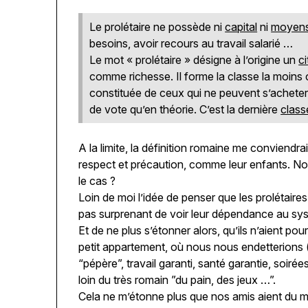
Le prolétaire ne possède ni
capital
ni
moyens
besoins, avoir recours au travail salarié …
Le mot « prolétaire » désigne à l’origine un
c
comme richesse. Il forme la classe la moins
constituée de ceux qui ne peuvent s’acheter
de vote qu’en théorie. C’est la dernière
class
A la limite, la définition romaine me conviendrai
respect et précaution, comme leur enfants. Nou
le cas ?
Loin de moi l’idée de penser que les prolétaire
pas surprenant de voir leur dépendance au sys
Et de ne plus s’étonner alors, qu’ils n’aient po
petit appartement, où nous nous endetterions (tr
“pépère”, travail garanti, santé garantie, soir
loin du très romain ”du pain, des jeux …”.
Cela ne m’étonne plus que nos amis aient du 