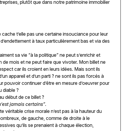
reprises, plutôt que dans notre patrimoine immobilier
 cache t’elle pas une certaine insouciance pour leur
d’endettement à taux particulièrement bas et via des
iment sa vie “à la politique” ne peut s’enrichir et
de mois et ne peut faire que vivoter. Mon billet ne
pect car ils croient en leurs idées. Mais sont ils
n appareil et d’un parti ? ne sont ils pas forcés à
ur pouvoir continuer d’être en mesure d’oeuvrer pour
u diable ?
u début de ce billet ?
 n’est jamais certains”
.
te véritable crise morale n’est pas à la hauteur du
as nombreux, de gauche, comme de droite à le
sives qu’ils se prenaient à chaque élection,