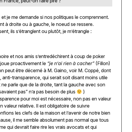
n France, peut-on faire pire ?
s et je me demande si nos politiques le comprennent.
ent à droite ou à gauche, le noeud se ressere.
ent, ils s’étranglent ou plutôt, je m’étrangle :
re et nos amis s’entredéchirent à coup de poker
i joue proactivement le
“je n’ai rien à cacher”
(Fillon)
on peut être décerné à M. Gaino, voir M. Coppé, dont
nti-transparence, qui serait soit disant moins utile
t ne parle que de la droite, tant la gauche avec son
savaient pas” n’a pas besoin de plus
)
ransparence pour moi est nécessaire, non pas en valeur
aleur relative. Il est obligatoire de suivre
fions les clefs de la maison et l’avenir de notre bien
ause, il me semble absolument pas normal que tous
 qui devrait faire rire les vrais avocats et qui