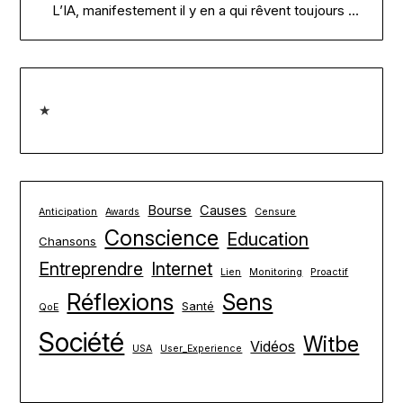
L’IA, manifestement il y en a qui rêvent toujours …
★
Bourse
Causes
Anticipation
Awards
Censure
Conscience
Education
Chansons
Entreprendre
Internet
Lien
Monitoring
Proactif
Réflexions
Sens
Santé
QoE
Société
Witbe
Vidéos
USA
User_Experience