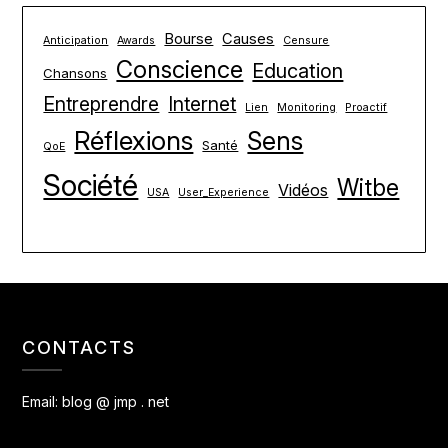
Bourse
Causes
Anticipation
Awards
Censure
Conscience
Education
Chansons
Entreprendre
Internet
Lien
Monitoring
Proactif
Réflexions
Sens
Santé
QoE
Société
Witbe
Vidéos
USA
User_Experience
CONTACTS
Email:
blog @ jmp . net