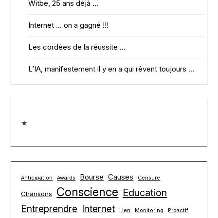
Witbe, 25 ans déjà …
Internet … on a gagné !!!
Les cordées de la réussite …
L’IA, manifestement il y en a qui rêvent toujours …
★
Bourse
Causes
Anticipation
Awards
Censure
Conscience
Education
Chansons
Entreprendre
Internet
Lien
Monitoring
Proactif