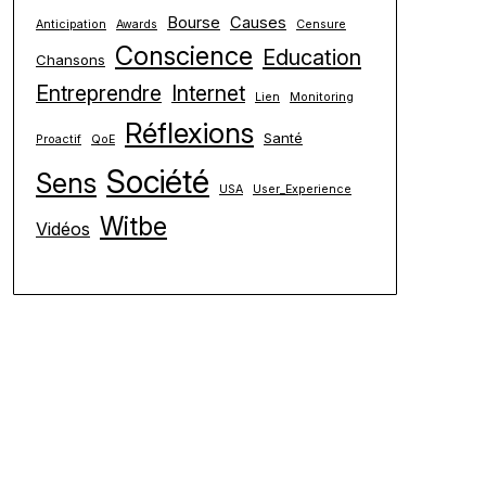
Bourse
Causes
Anticipation
Awards
Censure
Conscience
Education
Chansons
Entreprendre
Internet
Lien
Monitoring
Réflexions
Santé
Proactif
QoE
Société
Sens
USA
User_Experience
Witbe
Vidéos