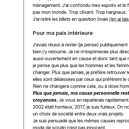
ménagement. J’ai confondu mes espoirs et le fut
pas mon monde. Trop clivant. Trop hargneux. T
J’ai retiré les billets en question (mais
j’en ai la
Pour ma paix intérieure
J’avais réussi à rester (je pense) publiquement a
bien j’y retourne. Je ne m’exprimerais plus dire
aussi ouvertement en cause et donc tant que n
je pense que plus que les hommes et les femmes,
changer. Plus que jamais, je préfère retrouver 
elles sont délaissées par ceux qui préfèrent le
Rien ne changera comme cela, ou à dose hom
Plus que jamais, ma cause personnelle reste
croyances.
Je vous en reparlerais rapidement
2002 était honteux, 2017, je suis furieux. On n
un choix de société entre deux vrais projets.
Je suis persuadé que les mêmes causes reprodu
mode de scrutin n’est pas innocent.