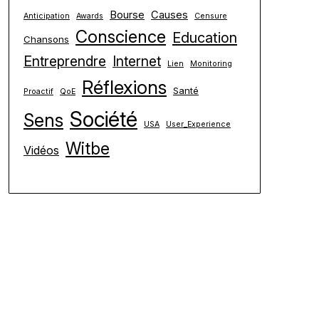
Bourse
Causes
Anticipation
Awards
Censure
Conscience
Education
Chansons
Entreprendre
Internet
Lien
Monitoring
Réflexions
Santé
Proactif
QoE
Société
Sens
USA
User_Experience
Witbe
Vidéos