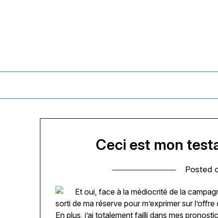
Skip
to
content
Ceci est mon testa
Posted 
Et oui, face à la médiocrité de la campagn
sorti de ma réserve pour m’exprimer sur l’offre 
En plus, j’ai totalement failli dans mes pronost