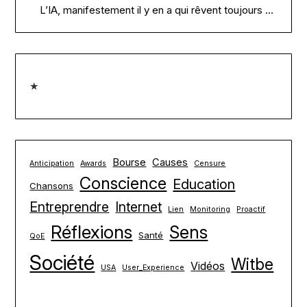
L’IA, manifestement il y en a qui rêvent toujours …
★
Bourse
Causes
Anticipation
Awards
Censure
Conscience
Education
Chansons
Entreprendre
Internet
Lien
Monitoring
Proactif
Réflexions
Sens
Santé
QoE
Société
Witbe
Vidéos
USA
User_Experience