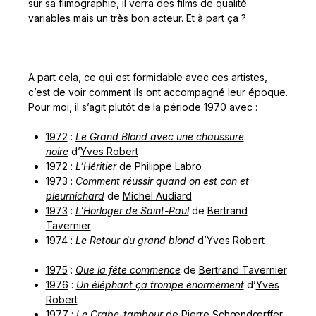
sur sa flimographie, il verra des films de qualité
variables mais un très bon acteur. Et à part ça ?
A part cela, ce qui est formidable avec ces artistes,
c’est de voir comment ils ont accompagné leur époque.
Pour moi, il s’agit plutôt de la période 1970 avec :
1972
:
Le Grand Blond avec une chaussure
noire
d’
Yves Robert
1972
:
L’Héritier
de
Philippe Labro
1973
:
Comment réussir quand on est con et
pleurnichard
de
Michel Audiard
1973
:
L’Horloger de Saint-Paul
de
Bertrand
Tavernier
1974
:
Le Retour du grand blond
d’
Yves Robert
1975
:
Que la fête commence
de
Bertrand Tavernier
1976
:
Un éléphant ça trompe énormément
d’
Yves
Robert
1977
:
Le Crabe-tambour
de
Pierre Schœndœrffer