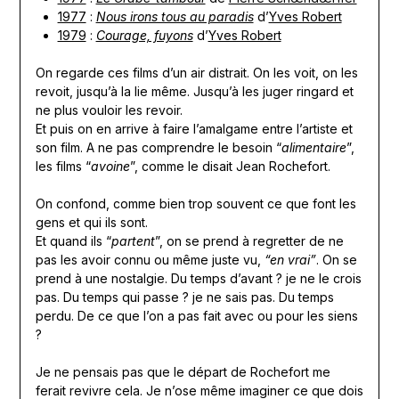
1977
:
Nous irons tous au paradis
d’
Yves Robert
1979
:
Courage, fuyons
d’
Yves Robert
On regarde ces films d’un air distrait. On les voit, on les
revoit, jusqu’à la lie même. Jusqu’à les juger ringard et
ne plus vouloir les revoir.
Et puis on en arrive à faire l’amalgame entre l’artiste et
son film. A ne pas comprendre le besoin “
alimentaire
”,
les films “
avoine
”, comme le disait Jean Rochefort.
On confond, comme bien trop souvent ce que font les
gens et qui ils sont.
Et quand ils “
partent
”, on se prend à regretter de ne
pas les avoir connu ou même juste vu,
“en vrai”
. On se
prend à une nostalgie. Du temps d’avant ? je ne le crois
pas. Du temps qui passe ? je ne sais pas. Du temps
perdu. De ce que l’on a pas fait avec ou pour les siens
?
Je ne pensais pas que le départ de Rochefort me
ferait revivre cela. Je n’ose même imaginer ce que dois