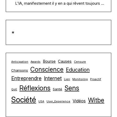
L’IA, manifestement il y en a qui rêvent toujours …
★
Bourse
Causes
Anticipation
Awards
Censure
Conscience
Education
Chansons
Entreprendre
Internet
Lien
Monitoring
Proactif
Réflexions
Sens
Santé
QoE
Société
Witbe
Vidéos
USA
User_Experience