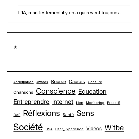
L’IA, manifestement il y en a qui rêvent toujours …
★
Bourse
Causes
Anticipation
Awards
Censure
Conscience
Education
Chansons
Entreprendre
Internet
Lien
Monitoring
Proactif
Réflexions
Sens
Santé
QoE
Société
Witbe
Vidéos
USA
User_Experience