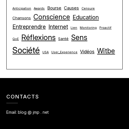
Bourse
Causes
Anticipation
Awards
Censure
Conscience
Education
Chansons
Entreprendre
Internet
Lien
Monitoring
Proactif
Réflexions
Sens
Santé
QoE
Société
Witbe
Vidéos
USA
User_Experience
CONTACTS
Email:
blog @ jmp . net