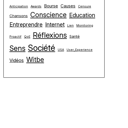
Bourse
Causes
Anticipation
Awards
Censure
Conscience
Education
Chansons
Entreprendre
Internet
Lien
Monitoring
Réflexions
Santé
Proactif
QoE
Société
Sens
USA
User_Experience
Witbe
Vidéos