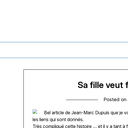
Skip
to
content
Sa fille veut
Posted o
Bel article de Jean-Marc Dupuis que je v
les liens qui sont donnés.
Très compliqué cette histoire … et il y a tant à f