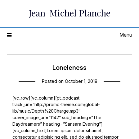
Skip
Jean-Michel Planche
to
content
Menu
Loneleness
Posted on
October 1, 2018
[vc_row][vc_column][pt_podcast
track_url=”http://promo-theme.com/global-
lib/music/Depth%20Charge.mp3″
cover_image_url=”1142″ sub_heading=”The
Daydreamers” heading=”Sansara Evening”]
[vc_column_text]Lorem ipsum dolor sit amet,
consectetur adipisicing elit, sed do eiusmod tempor