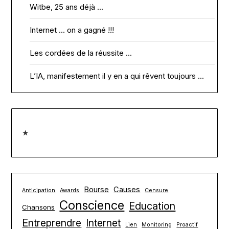
Witbe, 25 ans déjà …
Internet … on a gagné !!!
Les cordées de la réussite …
L’IA, manifestement il y en a qui rêvent toujours …
★
Bourse
Causes
Anticipation
Awards
Censure
Conscience
Education
Chansons
Entreprendre
Internet
Lien
Monitoring
Proactif