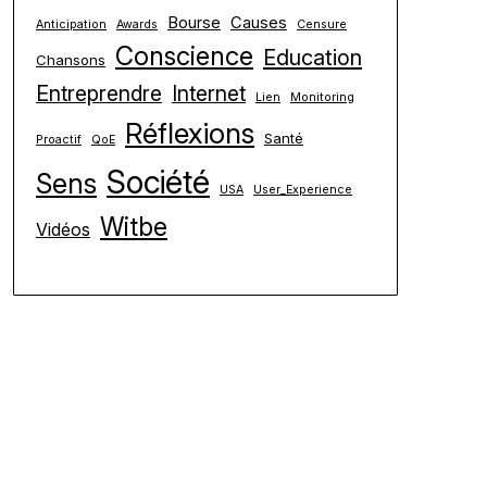
Bourse
Causes
Anticipation
Awards
Censure
Conscience
Education
Chansons
Entreprendre
Internet
Lien
Monitoring
Réflexions
Santé
Proactif
QoE
Société
Sens
USA
User_Experience
Witbe
Vidéos