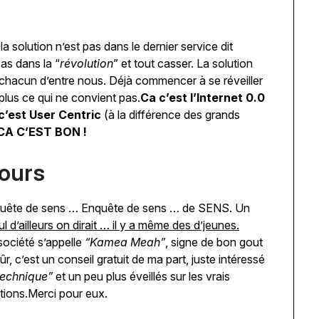
la solution n’est pas dans le dernier service dit
pas dans la “
révolution
” et tout casser. La solution
 chacun d’entre nous. Déjà commencer à se réveiller
lus ce qui ne convient pas.
Ca c’est l’Internet 0.0
c’est User Centric
(à la différence des grands
CA C’EST BON !
jours
En quête de sens … Enquête de sens … de SENS. Un
ul d’ailleurs on dirait … il y a même des d’jeunes.
société s’appelle
“Kamea Meah”
, signe de bon gout
ûr, c’est un conseil gratuit de ma part, juste intéressé
technique”
et un peu plus éveillés sur les vrais
utions.Merci pour eux.