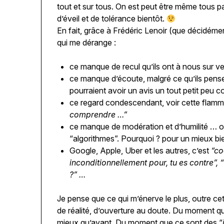
tout et sur tous. On est peut être même tous p
d’éveil et de tolérance bientôt.
En fait, grâce à Frédéric Lenoir (que décidément
qui me dérange :
ce manque de recul qu’ils ont à nous sur 
ce manque d’écoute, malgré ce qu’ils pense
pourraient avoir un avis un tout petit peu co
ce regard condescendant, voir cette flam
comprendre …”
ce manque de modération et d’humilité … o
“algorithmes”. Pourquoi ? pour un mieux bie
Google, Apple, Uber et les autres, c’est
“co
inconditionnellement pour, tu es contre”, “t
?” …
Je pense que ce qui m’énerve le plus, outre cet
de réalité, d’ouverture au doute. Du moment q
mieux qu’avant. Du moment que ce sont des “