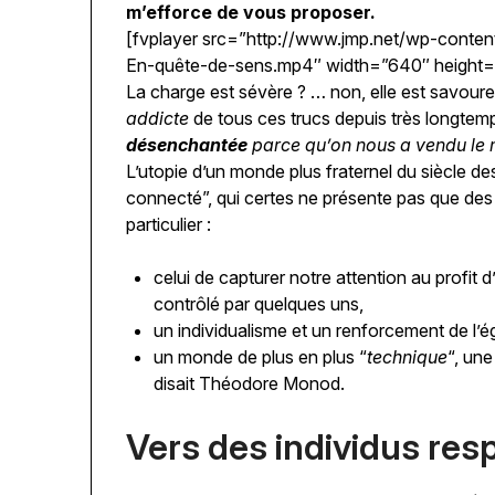
m’efforce de vous proposer.
[fvplayer src=”http://www.jmp.net/wp-content
En-quête-de-sens.mp4″ width=”640″ height
La charge est sévère ? … non, elle est savour
addicte
de tous ces trucs depuis très longte
désenchantée
parce qu’on nous a vendu le 
L’utopie d’un monde plus fraternel du siècle d
connecté”, qui certes ne présente pas que de
particulier :
celui de capturer notre attention au profit d
contrôlé par quelques uns,
un individualisme et un renforcement de l’é
un monde de plus en plus “
technique
“, un
disait Théodore Monod.
Vers des individus re