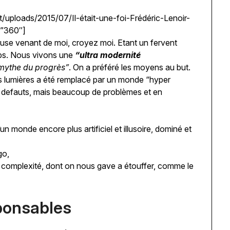
/uploads/2015/07/Il-était-une-foi-Frédéric-Lenoir-
=”360″]
euse venant de moi, croyez moi. Etant un fervent
mps. Nous vivons une
“ultra modernité
mythe du progrès”
. On a préféré les moyens au but.
es lumières a été remplacé par un monde “hyper
s defauts, mais beaucoup de problèmes et en
’un monde encore plus artificiel et illusoire, dominé et
go,
e complexité, dont on nous gave a étouffer, comme le
sponsables