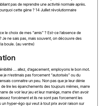
bliant pas de reprendre une activité normale après.
ourquoi cette gène ? 14 Juillet révolutionnaire
-ce le choix de mes “amis” ? Est-ce l’absence de
 ? Je ne sais pas, mais souvent, on découvre des
 la boule. (au ventre)
ation
énibilité … allez, d’agacement, employons le bon mot.
que je n’estimais pas forcement “autorisés” ou du
pensais connaitre un peu. Non pas que je leur dénie
e de lire les épanchements des toujours mêmes, marre
marre de voir leur jeu et leur manège, marre d’en avoir
aissez forcément et ils ne sont pas forcement les
un hyper-égo qui veut à tout prix avoir raison sur