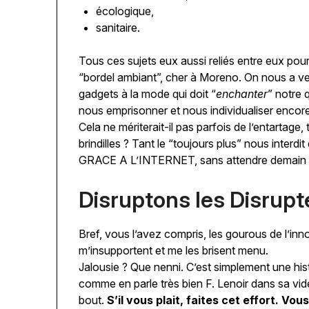
écologique,
sanitaire.
Tous ces sujets eux aussi reliés entre eux pou
“bordel ambiant”, cher à Moreno. On nous a v
gadgets à la mode qui doit “
enchanter
” notre 
nous emprisonner et nous individualiser enc
Cela ne mériterait-il pas parfois de l’entartage,
brindilles ? Tant le “toujours plus” nous interd
GRACE A L’INTERNET, sans attendre demain 
Disruptons les Disrupt
Bref, vous l’avez compris, les gourous de l’in
m’insupportent et me les brisent menu.
Jalousie ? Que nenni. C’est simplement une histo
comme en parle très bien F. Lenoir dans sa vid
bout.
S’il vous plait, faites cet effort. Vou