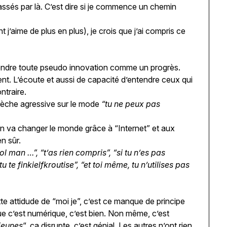
assés par là. C’est dire si je commence un chemin
 j’aime de plus en plus), je crois que j’ai compris ce
vendre toute pseudo innovation comme un progrès.
nt. L’écoute et aussi de capacité d’entendre ceux qui
ntraire.
mèche agressive sur le mode
“tu ne peux pas
n va changer le monde grâce à “Internet” et aux
n sûr.
ol man …”, “t’as rien compris”, “si tu n’es pas
u te finkielfkroutise”, “et toi même, tu n’utilises pas
te attidude de “moi je”, c’est ce manque de principe
ue c’est numérique, c’est bien. Non même, c’est
jeunes
“, ça disrupte, c’est génial. Les autres n’ont rien