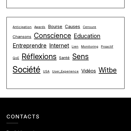
Bourse
Causes
Anticipation
Awards
Censure
Conscience
Education
Chansons
Entreprendre
Internet
Lien
Monitoring
Proactif
Réflexions
Sens
Santé
QoE
Société
Witbe
Vidéos
USA
User_Experience
CONTACTS